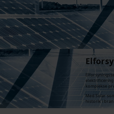
Elfors
Elforsyningss
elektrificeri
komplekse pro
Med Solar som
historik i bra