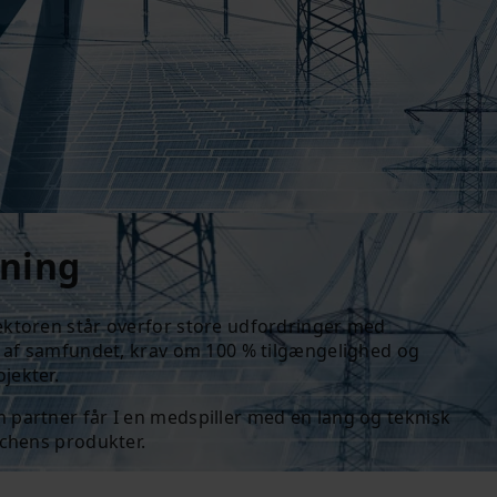
yning
ektoren står overfor store udfordringer med
ng af samfundet, krav om 100 % tilgængelighed og
jekter.
 partner får I en medspiller med en lang og teknisk
nchens produkter.