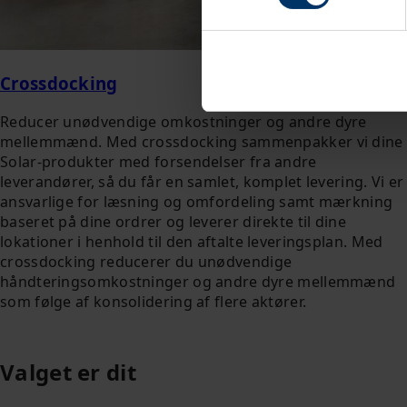
Crossdocking
Reducer unødvendige omkostninger og andre dyre
mellemmænd. Med crossdocking sammenpakker vi dine
Solar-produkter med forsendelser fra andre
leverandører, så du får en samlet, komplet levering. Vi er
ansvarlige for læsning og omfordeling samt mærkning
baseret på dine ordrer og leverer direkte til dine
lokationer i henhold til den aftalte leveringsplan. Med
crossdocking reducerer du unødvendige
håndteringsomkostninger og andre dyre mellemmænd
som følge af konsolidering af flere aktører.
Valget er dit