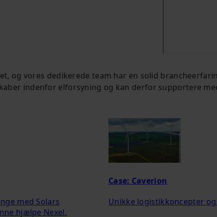
ret, og vores dedikerede team har en solid brancheerfari
aber indenfor elforsyning og kan derfor supportere med 
Case: Caverion
gange med Solars
Unikke logistikkoncepter og 
unne hjælpe Nexel.