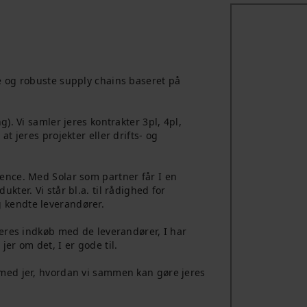
e og robuste supply chains baseret på
). Vi samler jeres kontrakter 3pl, 4pl,
t jeres projekter eller drifts- og
ence. Med Solar som partner får I en
kter. Vi står bl.a. til rådighed for
 kendte leverandører.
jeres indkøb med de leverandører, I har
er om det, I er gode til.
 med jer, hvordan vi sammen kan gøre jeres