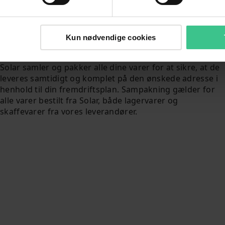
Kun nødvendige cookies
Sampakning
Solar samler og pakker alle dine varer for at sikre, at de
leveres samtidigt og komplet på den ønskede adresse i
henhold til din fremdriftsplan. Sampakning gælder for
alle varer bestilt fra Solar, både lagervarer og
skaffevarer fra vores leverandører.