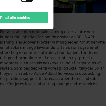
Tillad alle cookies
3PL & 4PL
For at skabe den optimale løsning giver vi ofte vores
kunder muligheden for om de ønsker en 3PL & 4PL
løsning. Herudover tilbyder vi muligheden for at benytte
en af Solars mange leverandøraftaler, som også er et
stærkt og økonomisk attraktivt fundament for deres
tailspend-produkter. Ved opstart af en nyt projekt
modtager vi en projektbeskrivelse, og så tager vi os af
resten. Som bagtæppe til vores produkter tilbyder Solar
tilbyder en række Value Added Services, crossdocking,
Co-packing, support til forecast, operationel indkøb
overfor jeres leverandører og mange andre services.