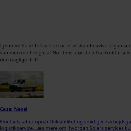
Igennem Solar Infrastruktur er vi skandinavisk organise
sammen med nogle af Nordens største infrastrukturselsk
den daglige drift.
Case: Nexel
Elnetselskaber opnår fleksibilitet og smidigere arbejds
logistikservice. Læs mere om, hvordan Solars services k