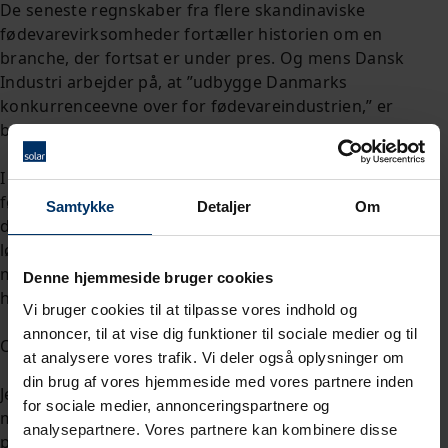
De seneste regnskaber fra flere skandinaviske
fødevarevirksomheder fortæller historien om en
branche, der fortsat er under pres. Og mens Dansk
Industri arbejder på, at ”udbygge Danmarks
konkurrenceevne over for fødevareindustrien,” er
branchen udfordret af høje omkostninger.
I en undersøgelse fra 2018 af netop DI peger
fødevarevirksomhederne selv på omkostningerne som
Samtykke
Detaljer
Om
den største barriere for vækst. Råvarer, husleje og
lønninger er svære knapper at skrue på, uden at det får
mærkbare konsekvenser. Så vi må kigge andre steder
Denne hjemmeside bruger cookies
hen, hvis vi skal finde ny værdi til bundlinjen.
Vi bruger cookies til at tilpasse vores indhold og
annoncer, til at vise dig funktioner til sociale medier og til
Og her kommer indkøbsafdelingerne i spil.
at analysere vores trafik. Vi deler også oplysninger om
din brug af vores hjemmeside med vores partnere inden
Jeg var for nylig på besøg i en virksomhed. Her havde
for sociale medier, annonceringspartnere og
man nok fået en konkurrencedygtig aftale på en række
analysepartnere. Vores partnere kan kombinere disse
produkter, men betalte mange gange besparelsen i