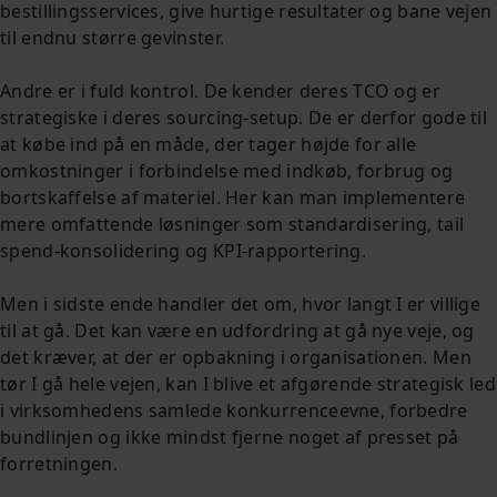
bestillingsservices, give hurtige resultater og bane vejen
til endnu større gevinster.
Andre er i fuld kontrol. De kender deres TCO og er
strategiske i deres sourcing-setup. De er derfor gode til
at købe ind på en måde, der tager højde for alle
omkostninger i forbindelse med indkøb, forbrug og
bortskaffelse af materiel. Her kan man implementere
mere omfattende løsninger som standardisering, tail
spend-konsolidering og KPI-rapportering.
Men i sidste ende handler det om, hvor langt I er villige
til at gå. Det kan være en udfordring at gå nye veje, og
det kræver, at der er opbakning i organisationen. Men
tør I gå hele vejen, kan I blive et afgørende strategisk led
i virksomhedens samlede konkurrenceevne, forbedre
bundlinjen og ikke mindst fjerne noget af presset på
forretningen.