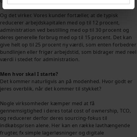
det rigtige logistiske setup.
Og det virker. Vores kunder fortæller, at de typisk
reducerer arbejdskapitalen med op til 12 procent,
administration ved bestilling med op til 30 procent og
deres generelle forbrug med op til 15 procent. Det kan
give helt op til 25 procent ny værdi, som enten forbedrer
bundlinjen eller frigør arbejdstid, som bidrager med reel
værdi i stedet for administration.
Men hvor skal I starte?
Det kommer naturligvis an på modenhed. Hvor godt er
jeres overblik, når det kommer til stykket?
Nogle virksomheder kæmper med at få
gennemsigtighed i deres total cost of ownership, TCO,
og reducerer derfor deres sourcing-fokus til
indkøbsprisen alene. Her kan en række lavthængende
frugter, fx simple lagerløsninger og digitale