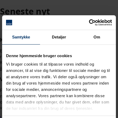
Seneste nyt
{{$ctrl.showMoreButtonText}}
Samtykke
Detaljer
Om
Kontakt
Er du journalist, hjælper vi dig gerne med at finde de
Denne hjemmeside bruger cookies
rigtige ledere og specialister i Solar til din historie.
Kontakt Jane Hamann Juel på tlf. 40342840 eller
Vi bruger cookies til at tilpasse vores indhold og
jju@solar.dk.
annoncer, til at vise dig funktioner til sociale medier og til
at analysere vores trafik. Vi deler også oplysninger om
Vil du vide mere om Solar?
din brug af vores hjemmeside med vores partnere inden
for sociale medier, annonceringspartnere og
For Solar er effektivitet, tillid og gode løsninger
nøgleord. Vi ønsker at give vores kunder mere tid og
analysepartnere. Vores partnere kan kombinere disse
overskud til at gøre det, der er bedst til. På den måde er
data med andre oplysninger, du har givet dem, eller som
vi stærkere sammen.
de har indsamlet fra din brug af deres tjenester.
Læs mere om Solar