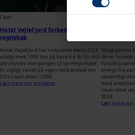
Case
Case
Hotel VejleFjord forbedrer CO2-
Industriel
regnskab
ECCO
Hotel VejleFjord har reduceret deres CO2-
Skogiganten 
udslip med 1000 ton på bare tre år. En stor
deres hovedko
del skyldes overgangen til varmepumper.
Fossile brænds
Et vigtigt skridt på vejen mod ønsket om
energi fra va
CO2-neutralitet i 2030.
væsentligt min
Læs mere om projektet
mod ambition
neutralitet v
2024.
Læs mere om 