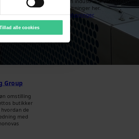
information om industrielle varmepumper
og kontaktoplysninger her.
Find kontaktoplysninger
Tillad alle cookies
ng Group
røn omstilling
ttos butikker
e hvordan de
ledning med
monovas