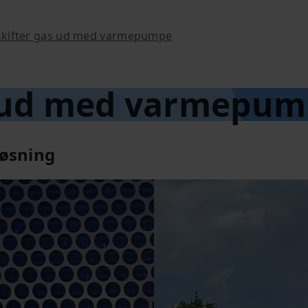
kifter gas ud med varmepumpe
as ud med varmepu
øsning