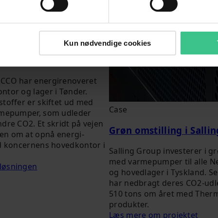
Kun nødvendige cookies
le varmepumper hos
ECCO har energirenoveret
ntor og lager i Tønder.
toffer er skiftet ud med
Case
rmepumper, som udleder
dre CO2. Et skridt på vejen
Grøn omstilling i Salli
en om at opnå energi-
ed koncernens hovedkontor i
Salling Group investerer i g
med varmepumper til alle Ne
løsningen
og hovedlager i Tyskland. S
har nedbragt deres CO2-ud
510 tons om året med Ther
produkter.
Læs mere om projektet