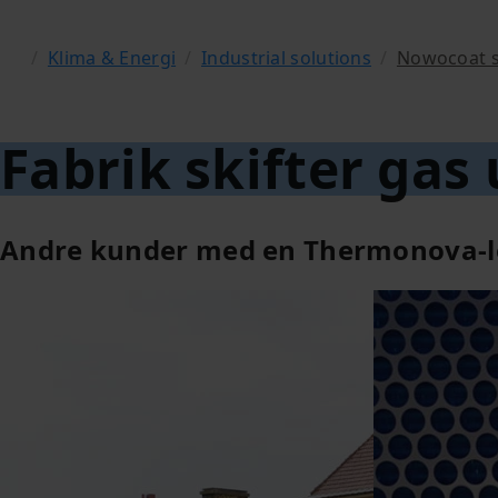
/
Klima & Energi
/
Industrial solutions
/
Nowocoat s
Fabrik skifter g
Andre kunder med en Thermonova-l