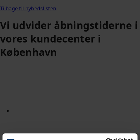
Tilbage til nyhedslisten
Vi udvider åbningstiderne i
vores kundecenter i
København