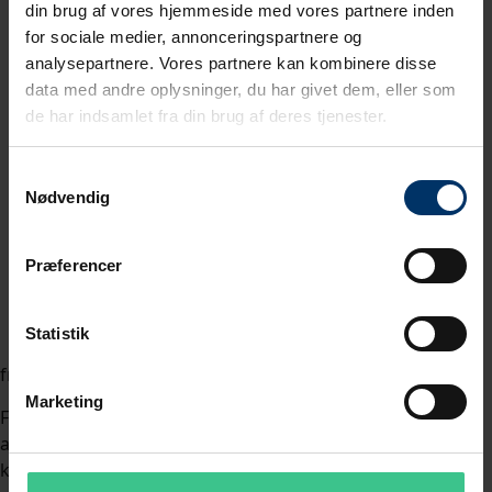
din brug af vores hjemmeside med vores partnere inden
for sociale medier, annonceringspartnere og
analysepartnere. Vores partnere kan kombinere disse
data med andre oplysninger, du har givet dem, eller som
de har indsamlet fra din brug af deres tjenester.
Samtykkevalg
Nødvendig
Præferencer
Statistik
fredag den 20. december 2019
Marketing
Fra 1. februar 2020 vil det være muligt at få leveret
afklippede kabellængder af alle vores lagerførte
kabelstørrelser.