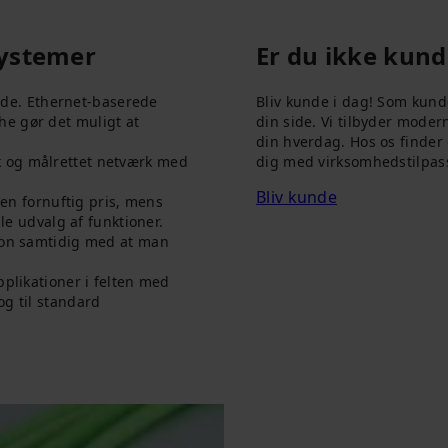
ystemer
Er du ikke kun
de. Ethernet-baserede
Bliv kunde i dag! Som kunde 
he gør det muligt at
din side. Vi tilbyder moder
din hverdag. Hos os finder 
k og målrettet netværk med
dig med virksomhedstilpass
Bliv kunde
n fornuftig pris, mens
 udvalg af funktioner.
tion samtidig med at man
pplikationer i felten med
og til standard