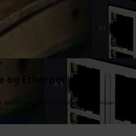
k
e og Ethernet
 tilbyder switche og har en bred vifte af netværkskabler
ikation.
g Ethernet her