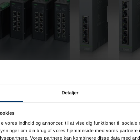
k
Murrelektronik
Detaljer
aged Switche
Lite Managed Switche
d switche er en
Udover en hurtig responstid 
ookies
f en switch og en
managed switche adskillige
se vores indhold og annoncer, til at vise dig funktioner til sociale
g. PoE står for ’Power over
netværksværktøjer og
oplysninger om din brug af vores hjemmeside med vores partnere i
managed switche fra
konfigurationsmuligheder v
ysepartnere. Vores partnere kan kombinere disse data med andr
k giver mulighed for
integreret web server. Netv