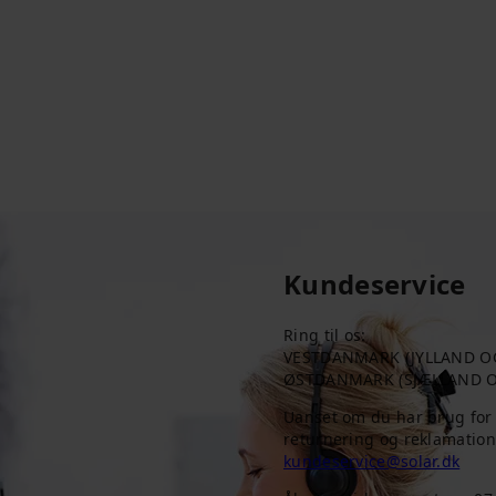
Kundeservice
Ring til os:
VESTDANMARK (JYLLAND OG F
ØSTDANMARK (SJÆLLAND OG
Uanset om du har brug for hj
returnering og reklamation,
kundeservice@solar.dk