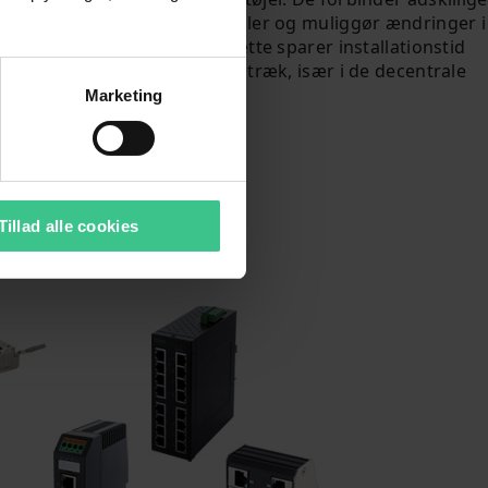
s med det
fieldbus-moduler og muliggør ændringer i
ende
topologien. Dette sparer installationstid
og lange kabeltræk, især i de decentrale
IP67 varianter.
Marketing
Køb her
Tillad alle cookies
naged Switche