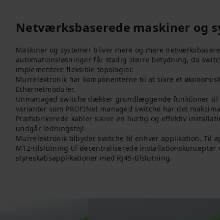
Netværksbaserede maskiner og s
Maskiner og systemer bliver mere og mere netværksbasere
automationsløsninger får stadig større betydning, da switc
implementere fleksible topologier.
Murrelektronik har komponenterne til at sikre et økonomis
Ethernetmoduler.
Unmanaged switche dækker grundlæggende funktioner til e
varianter som PROFINet managed switche har det maksimale
Præfabrikerede kabler sikrer en hurtig og effektiv installa
undgår ledningsfejl.
Murrelektronik tilbyder switche til enhver applikation. Til a
M12-tilslutning til decentraliserede installationskoncepter 
styreskabsapplikationer med RJ45-tilslutning.