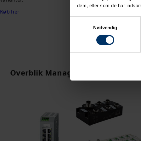
dem, eller som de har indsaml
hurtigere idri
Køb her
bliver enklere.
Samtykkevalg
Køb her
Nødvendig
Overblik Managed Switche