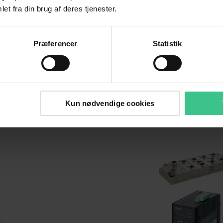
et fra din brug af deres tjenester.
ftsættelse og topologier
hurtigt op og fejl kan finde
samme takket være omfatt
diagnostik.
Præferencer
Statistik
Køb her
Kun nødvendige cookies
Overblik Unma