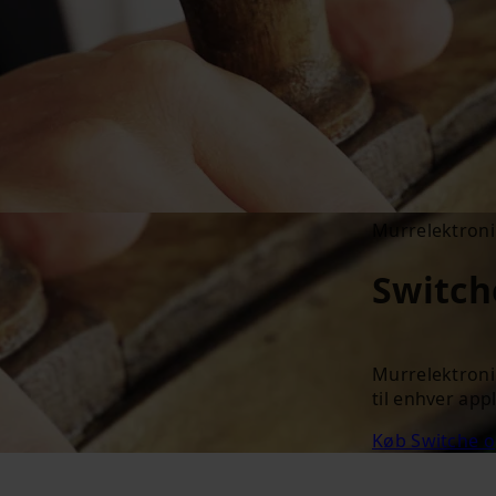
Murrelektroni
Switch
Murrelektronik
til enhver appl
Køb Switche o