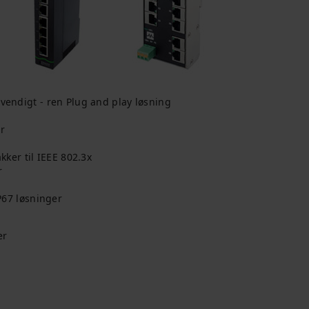
endigt - ren Plug and play løsning
r
kker til IEEE 802.3x
r
P67 løsninger
er