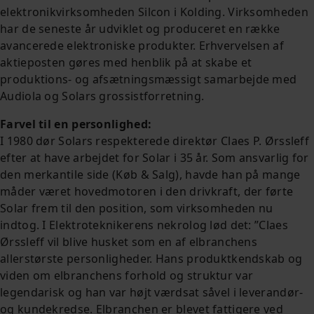
elektronikvirksomheden Silcon i Kolding. Virksomheden
har de seneste år udviklet og produceret en række
avancerede elektroniske produkter. Erhvervelsen af
aktieposten gøres med henblik på at skabe et
produktions- og afsætningsmæssigt samarbejde med
Audiola og Solars grossistforretning.
Farvel til en personlighed:
I 1980 dør Solars respekterede direktør Claes P. Ørssleff
efter at have arbejdet for Solar i 35 år. Som ansvarlig for
den merkantile side (Køb & Salg), havde han på mange
måder været hovedmotoren i den drivkraft, der førte
Solar frem til den position, som virksomheden nu
indtog. I Elektroteknikerens nekrolog lød det: ”Claes
Ørssleff vil blive husket som en af elbranchens
allerstørste personligheder. Hans produktkendskab og
viden om elbranchens forhold og struktur var
legendarisk og han var højt værdsat såvel i leverandør-
og kundekredse. Elbranchen er blevet fattigere ved