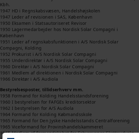
Kbh.
1947 HD i Regnskabsvæsen, Handelshøjskolen
1947 Leder af revisionen i SAS, København
1950 Eksamen i Statsautoriseret Revisor
1950 Lagermedarbejder hos Nordisk Solar Compagni i
København
1951 Leder af regnskabsfunktionen i A/S Nordisk Solar
Compagni, Kolding
1952 Prokurist i A/S Nordisk Solar Compagni
1955 Underdirektør i A/S Nordisk Solar Compagni
1960 Direktør i A/S Nordisk Solar Compagni
1961 Medlem af direktionen i Nordisk Solar Compagni
1966 Direktør i A/S Audiola
Bestyrelsesposter, tillidserhverv mm.
1958 Formand for Kolding Handelsstandsforening
1960 I bestyrelsen for FAFGEs kreditorsektor
1962 I bestyrelsen for A/S Audiola
1964 Formand for Kolding Købmandsskole
1965 Formand for Den Jyske Handelsstands Centralforening
1965 Viceformand for Provinshandelskammeret
1965 Medlem af formandskabet for Erhvervenes Skatteudvalg