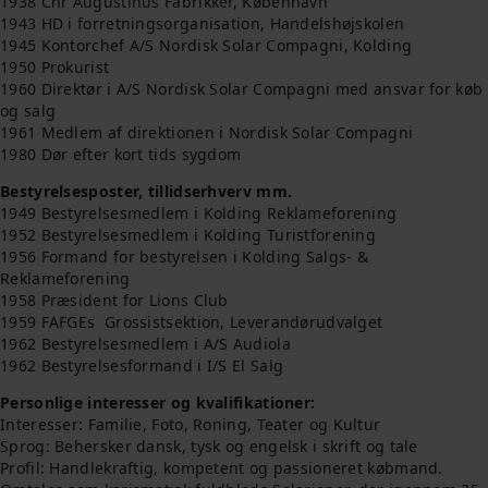
1938 Chr Augustinus Fabrikker, København
1943 HD i forretningsorganisation, Handelshøjskolen
1945 Kontorchef A/S Nordisk Solar Compagni, Kolding
1950 Prokurist
1960 Direktør i A/S Nordisk Solar Compagni med ansvar for køb
og salg
1961 Medlem af direktionen i Nordisk Solar Compagni
1980 Dør efter kort tids sygdom
Bestyrelsesposter, tillidserhverv mm.
1949 Bestyrelsesmedlem i Kolding Reklameforening
1952 Bestyrelsesmedlem i Kolding Turistforening
1956 Formand for bestyrelsen i Kolding Salgs- &
Reklameforening
1958 Præsident for Lions Club
1959 FAFGEs Grossistsektion, Leverandørudvalget
1962 Bestyrelsesmedlem i A/S Audiola
1962 Bestyrelsesformand i I/S El Salg
Personlige interesser og kvalifikationer:
Interesser: Familie, Foto, Roning, Teater og Kultur
Sprog: Behersker dansk, tysk og engelsk i skrift og tale
Profil: Handlekraftig, kompetent og passioneret købmand.