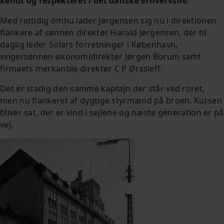
kendt og respekteret i det danske erhvervsliv.
Med rettidig omhu lader Jørgensen sig nu i direktionen
flankere af sønnen direktør Harald Jørgensen, der til
daglig leder Solars forretninger i København,
svigersønnen økonomidirektør Jørgen Borum samt
firmaets merkantile direktør C P Ørssleff.
Det er stadig den samme kaptajn der står ved roret,
men nu flankeret af dygtige styrmænd på broen. Kursen
bliver sat, der er vind i sejlene og næste generation er på
vej.