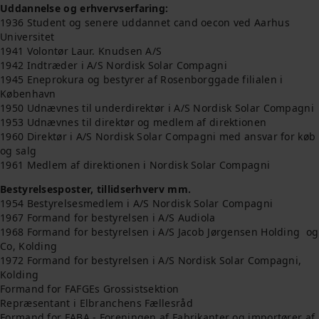
Uddannelse og erhvervserfaring:
1936 Student og senere uddannet cand oecon ved Aarhus
Universitet
1941 Volontør Laur. Knudsen A/S
1942 Indtræder i A/S Nordisk Solar Compagni
1945 Eneprokura og bestyrer af Rosenborggade filialen i
København
1950 Udnævnes til underdirektør i A/S Nordisk Solar Compagni
1953 Udnævnes til direktør og medlem af direktionen
1960 Direktør i A/S Nordisk Solar Compagni med ansvar for køb
og salg
1961 Medlem af direktionen i Nordisk Solar Compagni
Bestyrelsesposter, tillidserhverv mm.
1954 Bestyrelsesmedlem i A/S Nordisk Solar Compagni
1967 Formand for bestyrelsen i A/S Audiola
1968 Formand for bestyrelsen i A/S Jacob Jørgensen Holding og
Co, Kolding
1972 Formand for bestyrelsen i A/S Nordisk Solar Compagni,
Kolding
Formand for FAFGEs Grossistsektion
Repræsentant i Elbranchens Fællesråd
Formand for FABA - Foreningen af Fabrikanter og importører af