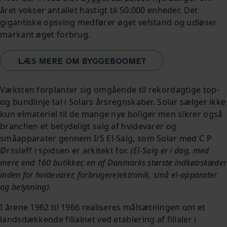
året vokser antallet hastigt til 50.000 enheder. Det
gigantiske opsving medfører øget velstand og udløser
markant øget forbrug.
Væksten forplanter sig omgående til rekordagtige top-
og bundlinje tal i Solars årsregnskaber. Solar sælger ikke
kun elmateriel til de mange nye boliger men sikrer også
branchen et betydeligt salg af hvidevarer og
småapparater gennem I/S El-Salg, som Solar med C P
Ørssleff i spidsen er arkitekt for.
(El-Salg er i dag, med
mere end 160 butikker, en af Danmarks største indkøbskæder
inden for hvidevarer, forbrugerelektronik, små el-apparater
og belysning).
I årene 1962 til 1966 realiseres målsætningen om et
landsdækkende filialnet ved etablering af filialer i