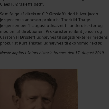
Claes P. Ørssleffs død”.
Som følge af direktør C P Ørssleffs død bliver Jacob
Jørgensens sønnesøn prokurist Thorkild Thage-
Jørgensen per 1. august udnævnt til underdirektør og
medlem af direktionen. Prokuristerne Bent Jensen og
Carsten H Ørssleff udnævnes til salgsdirektører medens
prokurist Kurt Thisted udnævnes til økonomidirektør.
Næste kapitel i Solars historie bringes den 17. August 2019.