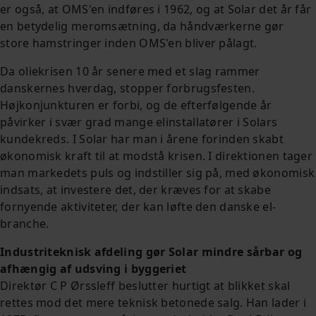
er også, at OMS'en indføres i 1962, og at Solar det år får
en betydelig meromsætning, da håndværkerne gør
store hamstringer inden OMS'en bliver pålagt.
Da oliekrisen 10 år senere med et slag rammer
danskernes hverdag, stopper forbrugsfesten.
Højkonjunkturen er forbi, og de efterfølgende år
påvirker i svær grad mange elinstallatører i Solars
kundekreds. I Solar har man i årene forinden skabt
økonomisk kraft til at modstå krisen. I direktionen tager
man markedets puls og indstiller sig på, med økonomisk
indsats, at investere det, der kræves for at skabe
fornyende aktiviteter, der kan løfte den danske el-
branche.
Industriteknisk afdeling gør Solar mindre sårbar og
afhængig af udsving i byggeriet
Direktør C P Ørssleff beslutter hurtigt at blikket skal
rettes mod det mere teknisk betonede salg. Han lader i