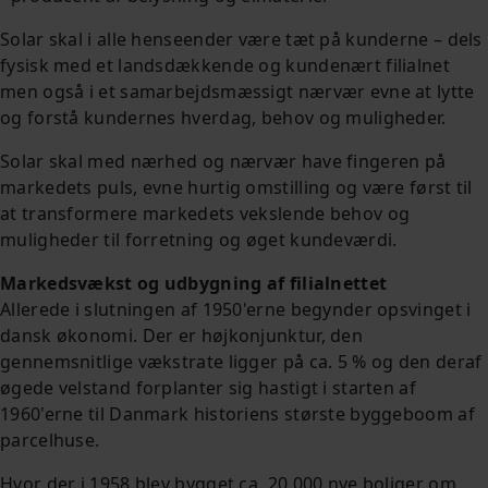
Solar skal i alle henseender være tæt på kunderne – dels
fysisk med et landsdækkende og kundenært filialnet
men også i et samarbejdsmæssigt nærvær evne at lytte
og forstå kundernes hverdag, behov og muligheder.
Solar skal med nærhed og nærvær have fingeren på
markedets puls, evne hurtig omstilling og være først til
at transformere markedets vekslende behov og
muligheder til forretning og øget kundeværdi.
Markedsvækst og udbygning af filialnettet
Allerede i slutningen af 1950'erne begynder opsvinget i
dansk økonomi. Der er højkonjunktur, den
gennemsnitlige vækstrate ligger på ca. 5 % og den deraf
øgede velstand forplanter sig hastigt i starten af
1960'erne til Danmark historiens største byggeboom af
parcelhuse.
Hvor der i 1958 blev bygget ca. 20.000 nye boliger om