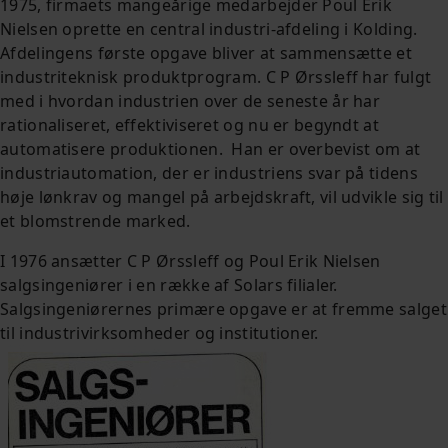
1975, firmaets mangeårige medarbejder Poul Erik
Nielsen oprette en central industri-afdeling i Kolding.
Afdelingens første opgave bliver at sammensætte et
industriteknisk produktprogram. C P Ørssleff har fulgt
med i hvordan industrien over de seneste år har
rationaliseret, effektiviseret og nu er begyndt at
automatisere produktionen. Han er overbevist om at
industriautomation, der er industriens svar på tidens
høje lønkrav og mangel på arbejdskraft, vil udvikle sig til
et blomstrende marked.
I 1976 ansætter C P Ørssleff og Poul Erik Nielsen
salgsingeniører i en række af Solars filialer.
Salgsingeniørernes primære opgave er at fremme salget
til industrivirksomheder og institutioner.