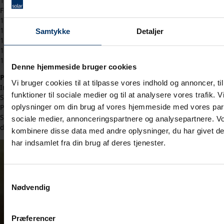
1966 Medlem af Den Danske Handelsstands
Fællesrepræsentation
1967 Medlem af bestyrelsen for TRI-Data A/S
1968 Medlem af bestyrelsen for A/S Nordisk Solar Compagni
Samtykke
Detaljer
1968 Finsk konsul og modtager af Lejons Orden
1976 Medlem af bestyrelsen i Silcon Elektronik A/S, Kolding
1977 Formand for Fonden af 20. December
Denne hjemmeside bruger cookies
Personlige interesser og kvalifikationer:
Vi bruger cookies til at tilpasse vores indhold og annoncer, til
Interesser: Familie, Solar og lidt golf
funktioner til sociale medier og til at analysere vores trafik. 
Sprog: Taler dansk, tysk og engelsk i skrift og tale
oplysninger om din brug af vores hjemmeside med vores part
Profil: Overordentlig kompetent finanskyndig strateg.
Selvopofrende ansvarsbevidst Solarianer. Loyal og ydmyg for
sociale medier, annonceringspartnere og analysepartnere. V
det som er skabt og givet.
kombinere disse data med andre oplysninger, du har givet d
har indsamlet fra din brug af deres tjenester.
Samtykkevalg
Nødvendig
Præferencer