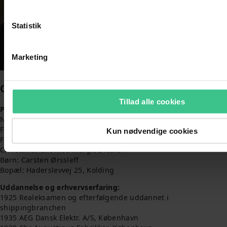
Statistik
Marketing
CV
C P Ørssleff
Tillad alle cookies
Personal data:
Navn: Claes Preben Ørssleff
Fødselsdato: Født d. 1. Januar 1913
Kun nødvendige cookies
Fødested: Store Andst
Civilstand: Gift med Margit Ørssleff
Børn: Carsten Ørssleff
Bopæl: Haderslevvej 25, Kolding
Uddannelse og erhvervserfaring:
1925 Realeksamen og efterfølgende uddannet i
shippingbranchen
1935 AEG Dansk Elektr. A/S, København