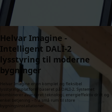
Helvar Imagine -
Intelligent DALI-2
lysstyring til moderne
bygninger
Helvar Imagine er en komplet og fleksibel
lysstyringsplatform baseret på DALI‑2. Systemet
kombinerer avanceret teknologi, energieffektiv drift og
enkel betjening – fra små rum til store
bygningsinstallationer.