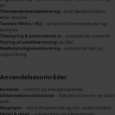
lys
Tilstedeværelsesdetektering
- lyset tændes/slukkes
efter aktivitet
Tunable White / HCL
-
dynamisk farvetemperatur og
lysstyrke
Tidsstyring & astronomisk ur
- automatiske scenarier
Styring af solafskærmning
via DALI
Nødbelysningsmonitorering
– automatisk test og
rapportering
Anvendelsesområder
Kontorer
– komfort og energibesparelse
Uddannelsesinstitutioner
– fleksible scenarier og stabil
drift
Hospitaler
– høj driftssikkerhed og HCL‑understøttelse
Detail & retail
– scenestyring og stemningslys