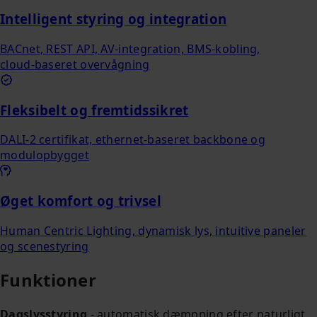
Intelligent styring og integration
BACnet, REST API, AV‑integration, BMS‑kobling,
cloud‑baseret overvågning
Fleksibelt og fremtidssikret
DALI-2 certifikat, ethernet‑baseret backbone og
modulopbygget
Øget komfort og trivsel
Human Centric Lighting, dynamisk lys, intuitive paneler
og scenestyring
Funktioner
Dagslysstyring
- automatisk dæmpning efter naturligt