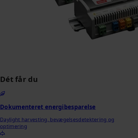
Dét får du
Dokumenteret energibesparelse
Daylight harvesting, bevægelsesdetektering og
optimering