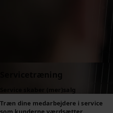
Servicetræning
Service skaber (mer)salg
Træn dine medarbejdere i service
som kunderne værdsætter