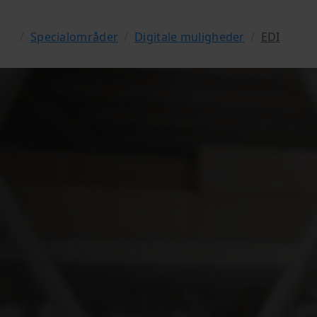
/
Specialområder
/
Digitale muligheder
/
EDI