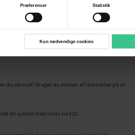
Præferencer
Statistik
Kun nødvendige cookies
 du via mail? Bruger du masser af ressourcer på at
binde dit system med vores via EDI.