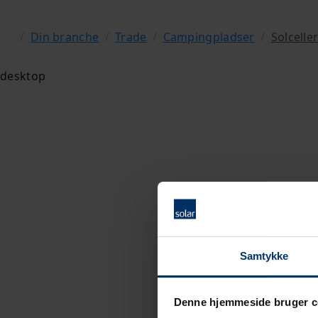
/
Din branche
/
Trade
/
Campingpladser
/
Solcelle
Samtykke
Denne hjemmeside bruger c