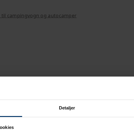
r til campingvogn og autocamper
Detaljer
ookies